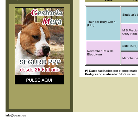
Sindelar's
Thunder Bully Orion,
(CH.)
M.S.Precio
Ozzy Robi,
Siux, (CH.)
November Rain de
Bloodivine
Mancha de
(*)
Datos facilitados por el propietario
Pedigree Visualizado:
5129 veces
info@ceast.es