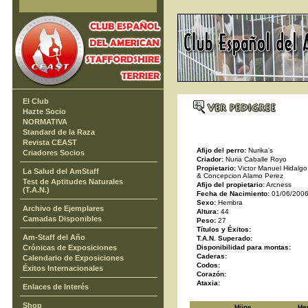
El Club
Hazte Socio
NORMATIVA
Standard de la Raza
Revista CEAST
Afijo del perro:
Nurika's
Criadores Socios
Criador:
Nuria Caballe Royo
Propietario:
Victor Manuel Hidalg
La Salud del AmStaff
& Concepcion Alamo Perez
Test de Aptitudes Naturales
Afijo del propietario:
Arcness
(T.A.N.)
Fecha de Nacimiento:
01/06/200
Sexo:
Hembra
Archivo de Ejemplares
Altura:
44
Camadas Disponibles
Peso:
27
Títulos y Éxitos:
Am-Staff del Año
T.A.N. Superado:
Crónicas de Exposiciones
Disponibilidad para montas:
Caderas:
Calendario de Exposiciones
Codos:
Éxitos Internacionales
Corazón:
Ataxia:
Enlaces de Interés
Shop
Hijos
He